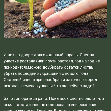
И вот на дворе долгожданный апрель. Снег на
участке растаял (или почти растаял, год на год не
приходится),можно доубирать остатки листвы,
убрать последние украшения с нового года.
Садовый инвентарь разобран и заточен, огород
вскопан, семена куплены.Что же сейчас надо?
За газон браться рано. Пока весь снег не растаял, и
земля достаточно не подсохла за вычесывание
газона лучше не браться. Будете выдергивать траву