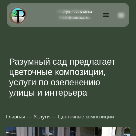
+7 (903) 776 40 04
+7 (903) 776 40 04
info@razumsad.com
info@razumsad.com
Разумный сад предлагает
цветочные композиции,
услуги по озеленению
улицы и интерьера
Главная
—
Услуги
— Цветочные композиции